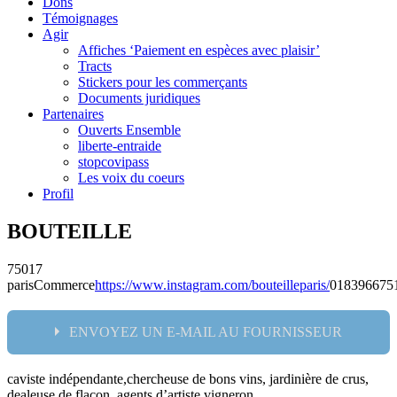
Dons
Témoignages
Agir
Affiches ‘Paiement en espèces avec plaisir’
Tracts
Stickers pour les commerçants
Documents juridiques
Partenaires
Ouverts Ensemble
liberte-entraide
stopcovipass
Les voix du coeurs
Profil
BOUTEILLE
75017
paris
Commerce
https://www.instagram.com/bouteilleparis/
018396675
ENVOYEZ UN E-MAIL AU FOURNISSEUR
caviste indépendante,chercheuse de bons vins, jardinière de crus,
Nom:
dealeuse de flacon, agents d’artiste vigneron