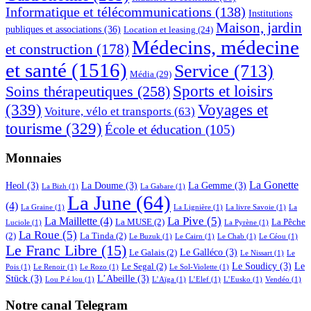
Informatique et télécommunications
(138)
Institutions
Maison, jardin
publiques et associations
(36)
Location et leasing
(24)
Médecins, médecine
et construction
(178)
et santé
(1516)
Service
(713)
Média
(29)
Sports et loisirs
Soins thérapeutiques
(258)
(339)
Voyages et
Voiture, vélo et transports
(63)
tourisme
(329)
École et éducation
(105)
Monnaies
La Gonette
Heol
(3)
La Doume
(3)
La Gemme
(3)
La Bizh
(1)
La Gabare
(1)
La June
(64)
(4)
La Graine
(1)
La Lignière
(1)
La livre Savoie
(1)
La
La Pive
(5)
La Maillette
(4)
La MUSE
(2)
La Pêche
Luciole
(1)
La Pyrène
(1)
La Roue
(5)
(2)
La Tinda
(2)
Le Buzuk
(1)
Le Cairn
(1)
Le Chab
(1)
Le Céou
(1)
Le Franc Libre
(15)
Le Galléco
(3)
Le Galais
(2)
Le Nissart
(1)
Le
Le Soudicy
(3)
Le
Le Segal
(2)
Pois
(1)
Le Renoir
(1)
Le Rozo
(1)
Le Sol-Violette
(1)
Stück
(3)
L’Abeille
(3)
Lou P é lou
(1)
L’Aïga
(1)
L’Elef
(1)
L’Eusko
(1)
Vendéo
(1)
Notre canal Telegram