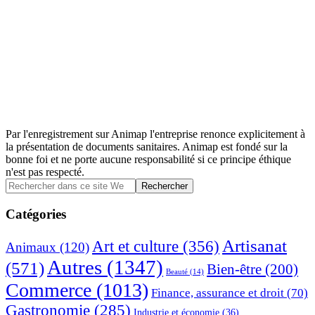
Par l'enregistrement sur Animap l'entreprise renonce explicitement à
la présentation de documents sanitaires. Animap est fondé sur la
bonne foi et ne porte aucune responsabilité si ce principe éthique
n'est pas respecté.
Barre
Rechercher
dans
latérale
ce
Catégories
principale
site
Web
Artisanat
Art et culture
(356)
Animaux
(120)
Autres
(1347)
(571)
Bien-être
(200)
Beauté
(14)
Commerce
(1013)
Finance, assurance et droit
(70)
Gastronomie
(285)
Industrie et économie
(36)