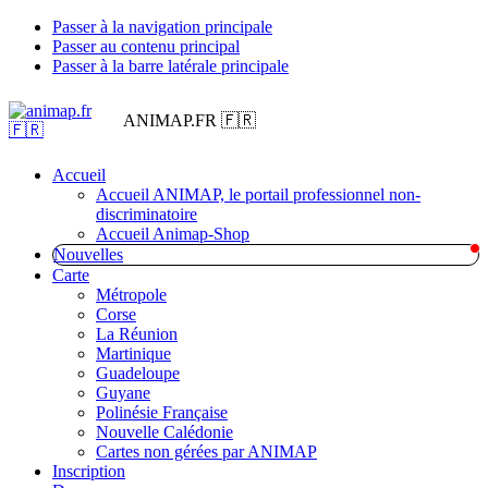
Passer à la navigation principale
Passer au contenu principal
Passer à la barre latérale principale
ANIMAP.FR 🇫🇷
Accueil
Accueil ANIMAP, le portail professionnel non-
discriminatoire
Accueil Animap-Shop
Nouvelles
Carte
Métropole
Corse
La Réunion
Martinique
Guadeloupe
Guyane
Polinésie Française
Nouvelle Calédonie
Cartes non gérées par ANIMAP
Inscription