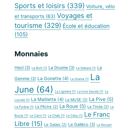
Sports et loisirs
(339)
Voiture, vélo
Voyages et
et transports
(63)
tourisme
(329)
École et éducation
(105)
Monnaies
Heol
(3)
La Doume
(3)
La
La Bizh
(1)
La Gabare
(1)
La
La Gonette
(4)
Gemme
(3)
La Graine
(1)
June
(64)
La Lignière
(1)
La livre Savoie
(1)
La
La Pive
(5)
La Maillette
(4)
La MUSE
(2)
Luciole
(1)
La Roue
(5)
La Pêche
(2)
La Tinda
(2)
La Pyrène
(1)
Le
Le Franc
Buzuk
(1)
Le Cairn
(1)
Le Chab
(1)
Le Céou
(1)
Libre
(15)
Le Galléco
(3)
Le Galais
(2)
Le Nissart