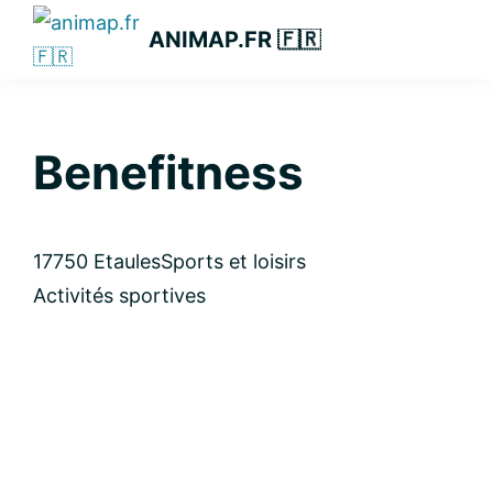
Passer
Passer
Passer
ANIMAP.FR 🇫🇷
à
au
à
la
contenu
la
navigation
principal
barre
principale
latérale
Benefitness
principale
17750 Etaules
Sports et loisirs
Activités sportives