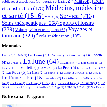
Maison, jardin
publiques et associations
(36)
Location et leasing
(24)
Médecins, médecine
et construction
(178)
et santé
(1516)
Service
(713)
Média
(29)
Sports et loisirs
Soins thérapeutiques
(258)
(339)
Voyages et
Voiture, vélo et transports
(63)
tourisme
(329)
École et éducation
(105)
Monnaies
La Gonette
Heol
(3)
La Doume
(3)
La Gemme
(3)
La Bizh
(1)
La Gabare
(1)
La June
(64)
(4)
La Graine
(1)
La Lignière
(1)
La livre Savoie
(1)
La
La Pive
(5)
La Maillette
(4)
La MUSE
(2)
La Pêche
Luciole
(1)
La Pyrène
(1)
La Roue
(5)
(2)
La Tinda
(2)
Le Buzuk
(1)
Le Cairn
(1)
Le Chab
(1)
Le Céou
(1)
Le Franc Libre
(15)
Le Galléco
(3)
Le Galais
(2)
Le Nissart
(1)
Le
Le Soudicy
(3)
Le
Le Segal
(2)
Pois
(1)
Le Renoir
(1)
Le Rozo
(1)
Le Sol-Violette
(1)
Stück
(3)
L’Abeille
(3)
Lou P é lou
(1)
L’Aïga
(1)
L’Elef
(1)
L’Eusko
(1)
Vendéo
(1)
Notre canal Telegram