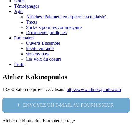
Dons
Témoignages
Agir
Affiches ‘Paiement en espèces avec plaisir’
Tracts
Stickers pour les commerçants
Documents juridiques
Partenaires
Ouverts Ensemble
liberte-entraide
stopcovipass
Les voix du coeurs
Profil
Atelier Kokinopoulos
13300 Salon de provence
Artisanat
http://www.alinek.jimdo.com
ENVOYEZ UN E-MAIL AU FOURNISSEUR
Atelier de bijouterie . Formateur , stage
Nom: