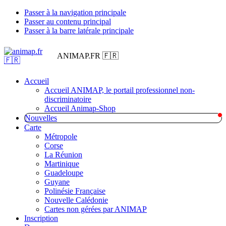
Passer à la navigation principale
Passer au contenu principal
Passer à la barre latérale principale
ANIMAP.FR 🇫🇷
Accueil
Accueil ANIMAP, le portail professionnel non-
discriminatoire
Accueil Animap-Shop
Nouvelles
Carte
Métropole
Corse
La Réunion
Martinique
Guadeloupe
Guyane
Polinésie Française
Nouvelle Calédonie
Cartes non gérées par ANIMAP
Inscription