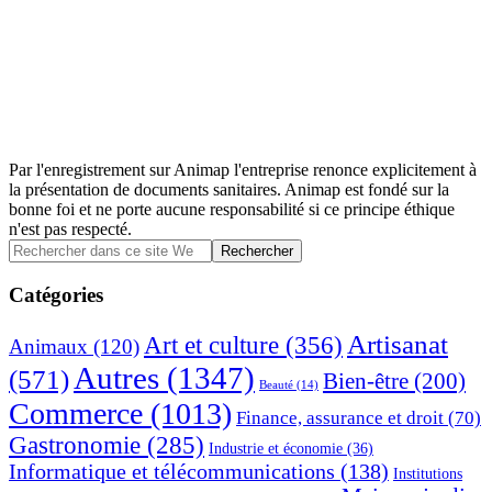
Par l'enregistrement sur Animap l'entreprise renonce explicitement à
la présentation de documents sanitaires. Animap est fondé sur la
bonne foi et ne porte aucune responsabilité si ce principe éthique
n'est pas respecté.
Barre
Rechercher
dans
latérale
ce
Catégories
principale
site
Web
Artisanat
Art et culture
(356)
Animaux
(120)
Autres
(1347)
(571)
Bien-être
(200)
Beauté
(14)
Commerce
(1013)
Finance, assurance et droit
(70)
Gastronomie
(285)
Industrie et économie
(36)
Informatique et télécommunications
(138)
Institutions