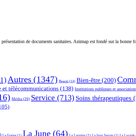
 présentation de documents sanitaires. Animap est fondé sur la bonne foi
Autres
(1347)
Comm
1)
Bien-être
(200)
Beauté
(14)
e et télécommunications
(138)
Institutions publiques et association
16)
Service
(713)
Soins thérapeutiques
(
Média
(29)
105)
La June
(64)
)
La Graine
(1)
La Lignière
(1)
La livre Savoie
(1)
La Luciole