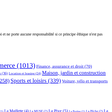
 et ne porte aucune responsabilité si ce principe éthique n'est pas
erce
(1013)
Finance, assurance et droit
(70)
Maison, jardin et construction
s
(36)
Location et leasing
(24)
Sports et loisirs
(339)
258)
Voiture, vélo et transports
La Pive
(5)
La
La Maillette
(4)
La MUSE
(2)
La Pêche
(2)
(1)
La Pyrène
(1)