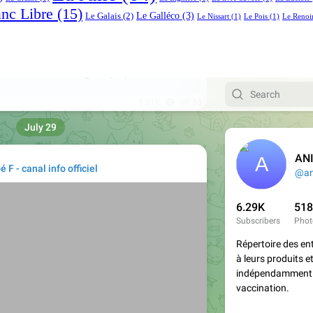
anc Libre
(15)
Le Galléco
(3)
Le Galais
(2)
Le Nissart
(1)
Le Pois
(1)
Le Renoi