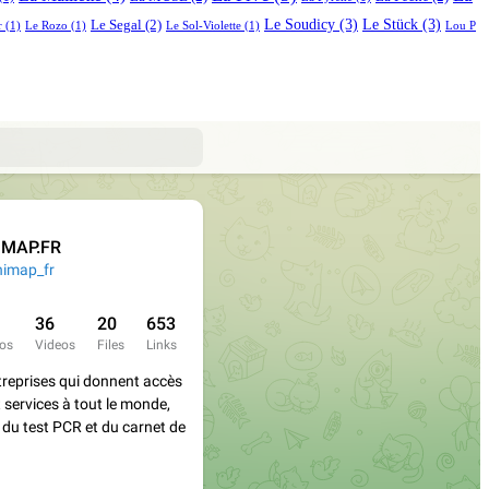
Le Soudicy
(3)
Le Stück
(3)
Le Segal
(2)
r
(1)
Le Rozo
(1)
Le Sol-Violette
(1)
Lou P