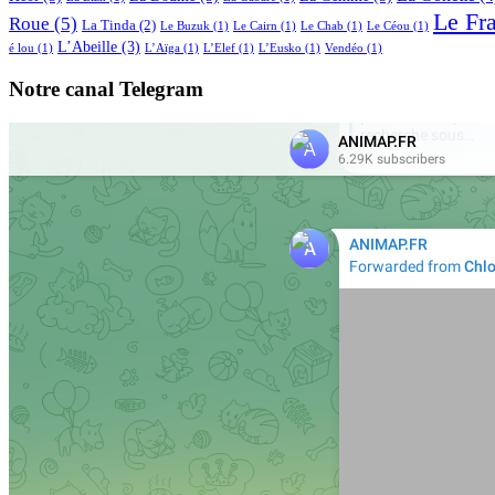
Le Fr
Roue
(5)
La Tinda
(2)
Le Buzuk
(1)
Le Cairn
(1)
Le Chab
(1)
Le Céou
(1)
L’Abeille
(3)
é lou
(1)
L’Aïga
(1)
L’Elef
(1)
L’Eusko
(1)
Vendéo
(1)
Notre canal Telegram