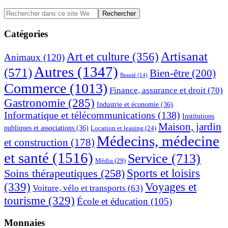
Barre
Rechercher
dans
latérale
ce
Catégories
principale
site
Web
Artisanat
Art et culture
(356)
Animaux
(120)
Autres
(1347)
(571)
Bien-être
(200)
Beauté
(14)
Commerce
(1013)
Finance, assurance et droit
(70)
Gastronomie
(285)
Industrie et économie
(36)
Informatique et télécommunications
(138)
Institutions
Maison, jardin
publiques et associations
(36)
Location et leasing
(24)
Médecins, médecine
et construction
(178)
et santé
(1516)
Service
(713)
Média
(29)
Sports et loisirs
Soins thérapeutiques
(258)
(339)
Voyages et
Voiture, vélo et transports
(63)
tourisme
(329)
École et éducation
(105)
Monnaies