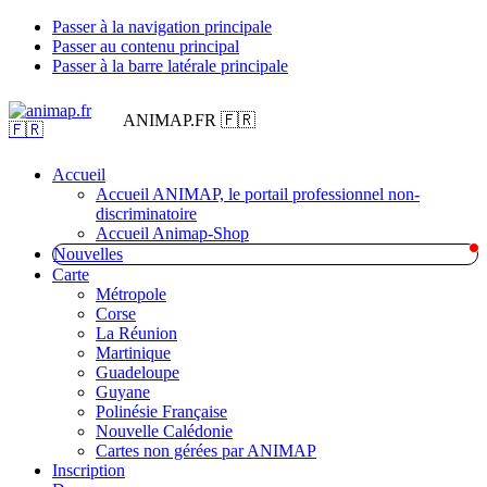
Passer à la navigation principale
Passer au contenu principal
Passer à la barre latérale principale
ANIMAP.FR 🇫🇷
Accueil
Accueil ANIMAP, le portail professionnel non-
discriminatoire
Accueil Animap-Shop
Nouvelles
Carte
Métropole
Corse
La Réunion
Martinique
Guadeloupe
Guyane
Polinésie Française
Nouvelle Calédonie
Cartes non gérées par ANIMAP
Inscription