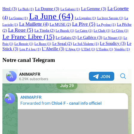
La Gonette
Heol
(3)
La Doume
(3)
La Gemme
(3)
La Bizh
(1)
La Gabare
(1)
La June
(64)
(4)
La Graine
(1)
La Lignière
(1)
La livre Savoie
(1)
La
La Pive
(5)
La Maillette
(4)
La MUSE
(2)
La Pêche
Luciole
(1)
La Pyrène
(1)
La Roue
(5)
(2)
La Tinda
(2)
Le Buzuk
(1)
Le Cairn
(1)
Le Chab
(1)
Le Céou
(1)
Le Franc Libre
(15)
Le Galléco
(3)
Le Galais
(2)
Le Nissart
(1)
Le
Le Soudicy
(3)
Le
Le Segal
(2)
Pois
(1)
Le Renoir
(1)
Le Rozo
(1)
Le Sol-Violette
(1)
Stück
(3)
L’Abeille
(3)
Lou P é lou
(1)
L’Aïga
(1)
L’Elef
(1)
L’Eusko
(1)
Vendéo
(1)
Notre canal Telegram