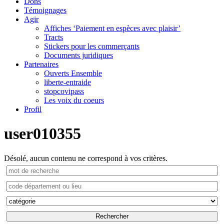
Dons
Témoignages
Agir
Affiches ‘Paiement en espèces avec plaisir’
Tracts
Stickers pour les commerçants
Documents juridiques
Partenaires
Ouverts Ensemble
liberte-entraide
stopcovipass
Les voix du coeurs
Profil
user010355
Désolé, aucun contenu ne correspond à vos critères.