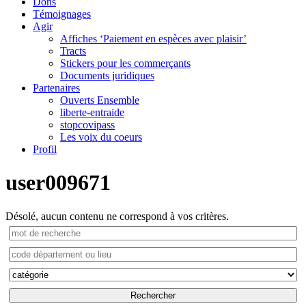
Dons
Témoignages
Agir
Affiches ‘Paiement en espèces avec plaisir’
Tracts
Stickers pour les commerçants
Documents juridiques
Partenaires
Ouverts Ensemble
liberte-entraide
stopcovipass
Les voix du coeurs
Profil
user009671
Désolé, aucun contenu ne correspond à vos critères.