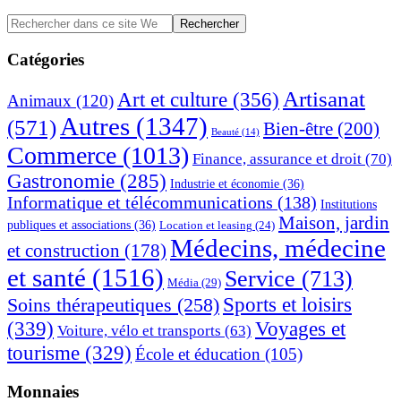
Barre
Rechercher
dans
latérale
ce
Catégories
principale
site
Web
Artisanat
Art et culture
(356)
Animaux
(120)
Autres
(1347)
(571)
Bien-être
(200)
Beauté
(14)
Commerce
(1013)
Finance, assurance et droit
(70)
Gastronomie
(285)
Industrie et économie
(36)
Informatique et télécommunications
(138)
Institutions
Maison, jardin
publiques et associations
(36)
Location et leasing
(24)
Médecins, médecine
et construction
(178)
et santé
(1516)
Service
(713)
Média
(29)
Sports et loisirs
Soins thérapeutiques
(258)
(339)
Voyages et
Voiture, vélo et transports
(63)
tourisme
(329)
École et éducation
(105)
Monnaies