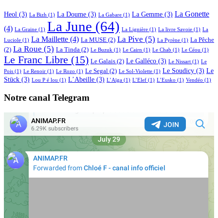
La Gonette
Heol
(3)
La Doume
(3)
La Gemme
(3)
La Bizh
(1)
La Gabare
(1)
La June
(64)
(4)
La Graine
(1)
La Lignière
(1)
La livre Savoie
(1)
La
La Pive
(5)
La Maillette
(4)
La MUSE
(2)
La Pêche
Luciole
(1)
La Pyrène
(1)
La Roue
(5)
(2)
La Tinda
(2)
Le Buzuk
(1)
Le Cairn
(1)
Le Chab
(1)
Le Céou
(1)
Le Franc Libre
(15)
Le Galléco
(3)
Le Galais
(2)
Le Nissart
(1)
Le
Le Soudicy
(3)
Le
Le Segal
(2)
Pois
(1)
Le Renoir
(1)
Le Rozo
(1)
Le Sol-Violette
(1)
Stück
(3)
L’Abeille
(3)
Lou P é lou
(1)
L’Aïga
(1)
L’Elef
(1)
L’Eusko
(1)
Vendéo
(1)
Notre canal Telegram