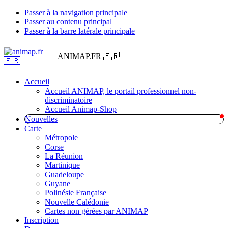
Passer à la navigation principale
Passer au contenu principal
Passer à la barre latérale principale
ANIMAP.FR 🇫🇷
Accueil
Accueil ANIMAP, le portail professionnel non-
discriminatoire
Accueil Animap-Shop
Nouvelles
Carte
Métropole
Corse
La Réunion
Martinique
Guadeloupe
Guyane
Polinésie Française
Nouvelle Calédonie
Cartes non gérées par ANIMAP
Inscription