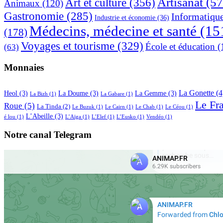
Artisanat
(57
Art et culture
(356)
Animaux
(120)
Gastronomie
(285)
Informatiqu
Industrie et économie
(36)
Médecins, médecine et santé
(15
(178)
Voyages et tourisme
(329)
École et éducation
(
(63)
Monnaies
La Gonette
(4
Heol
(3)
La Doume
(3)
La Gemme
(3)
La Bizh
(1)
La Gabare
(1)
Le Fr
Roue
(5)
La Tinda
(2)
Le Buzuk
(1)
Le Cairn
(1)
Le Chab
(1)
Le Céou
(1)
L’Abeille
(3)
é lou
(1)
L’Aïga
(1)
L’Elef
(1)
L’Eusko
(1)
Vendéo
(1)
Notre canal Telegram