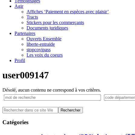
Témoignages
Agir
Affiches ‘Paiement en espèces avec plaisir’
Tracts
Stickers pour les commerçants
Documents juridiques
Partenaires
Ouverts Ensemble
liberte-entraide
stopcovipass
Les voix du coeurs
Profil
user009147
Désolé, aucun contenu ne correspond à vos critères.
Barre
Rechercher
dans
latérale
ce
Catégories
principale
site
Web