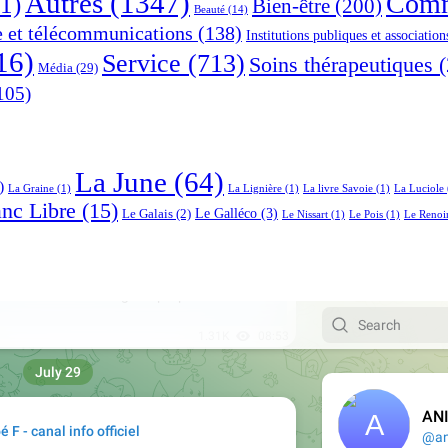
Autres
(1347)
Comm
1)
Bien-être
(200)
Beauté
(14)
e et télécommunications
(138)
Institutions publiques et association
16)
Service
(713)
Soins thérapeutiques
(
Média
(29)
105)
La June
(64)
)
La Graine
(1)
La Lignière
(1)
La livre Savoie
(1)
La Luciole
anc Libre
(15)
Le Galléco
(3)
Le Galais
(2)
Le Nissart
(1)
Le Pois
(1)
Le Renoi