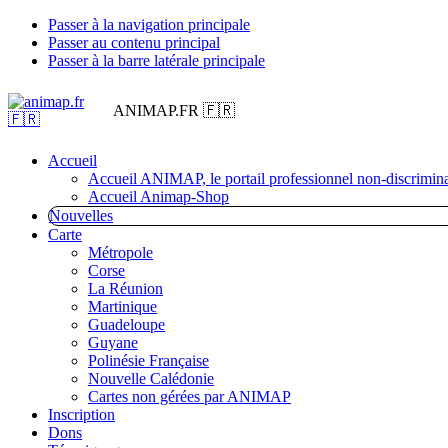
Passer à la navigation principale
Passer au contenu principal
Passer à la barre latérale principale
ANIMAP.FR 🇫🇷
Accueil
Accueil ANIMAP, le portail professionnel non-discrimina
Accueil Animap-Shop
Nouvelles
Carte
Métropole
Corse
La Réunion
Martinique
Guadeloupe
Guyane
Polinésie Française
Nouvelle Calédonie
Cartes non gérées par ANIMAP
Inscription
Dons