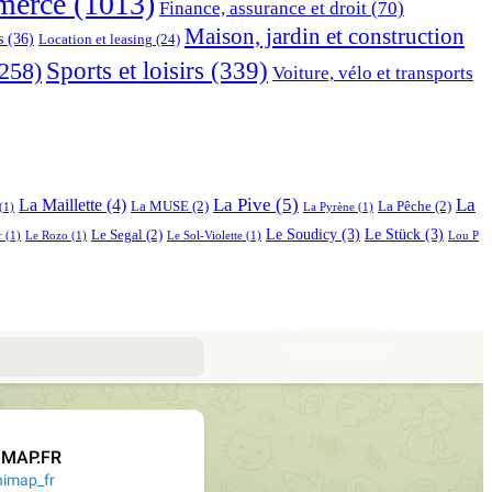
erce
(1013)
Finance, assurance et droit
(70)
Maison, jardin et construction
s
(36)
Location et leasing
(24)
Sports et loisirs
(339)
258)
Voiture, vélo et transports
La Pive
(5)
La
La Maillette
(4)
La MUSE
(2)
La Pêche
(2)
(1)
La Pyrène
(1)
Le Soudicy
(3)
Le Stück
(3)
Le Segal
(2)
r
(1)
Le Rozo
(1)
Le Sol-Violette
(1)
Lou P