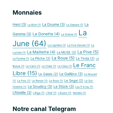
Monnaies
Heol
(3)
La Doume
(3)
La
La Bizh
(1)
La Gabare
(1)
La
La Gonette
(4)
Gemme
(3)
La Graine
(1)
June
(64)
La Lignière
(1)
La livre Savoie
(1)
La
La Pive
(5)
La Maillette
(4)
La MUSE
(2)
Luciole
(1)
La Roue
(5)
La Pêche
(2)
La Tinda
(2)
La Pyrène
(1)
Le
Le Franc
Buzuk
(1)
Le Cairn
(1)
Le Chab
(1)
Le Céou
(1)
Libre
(15)
Le Galléco
(3)
Le Galais
(2)
Le Nissart
Le Segal
(2)
(1)
Le Pois
(1)
Le Renoir
(1)
Le Rozo
(1)
Le Sol-
Le Soudicy
(3)
Le Stück
(3)
Violette
(1)
Lou P é lou
(1)
L’Abeille
(3)
L’Aïga
(1)
L’Elef
(1)
L’Eusko
(1)
Vendéo
(1)
Notre canal Telegram