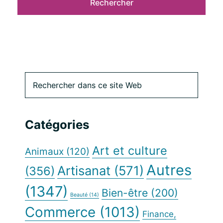
Barre
Rechercher
dans
latérale
ce
site
principale
Catégories
Web
Art et culture
Animaux
(120)
Autres
Artisanat
(571)
(356)
(1347)
Bien-être
(200)
Beauté
(14)
Commerce
(1013)
Finance,