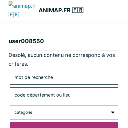
Passer
Passer
Passer
ANIMAP.FR 🇫🇷
à
au
à
la
contenu
la
navigation
principal
barre
principale
latérale
user008550
principale
Désolé, aucun contenu ne correspond à vos
critères.