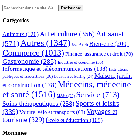
Barre
Rechercher
dans
latérale
ce
Catégories
principale
site
Web
Artisanat
Art et culture
(356)
Animaux
(120)
Autres
(1347)
(571)
Bien-être
(200)
Beauté
(14)
Commerce
(1013)
Finance, assurance et droit
(70)
Gastronomie
(285)
Industrie et économie
(36)
Informatique et télécommunications
(138)
Institutions
Maison, jardin
publiques et associations
(36)
Location et leasing
(24)
Médecins, médecine
et construction
(178)
et santé
(1516)
Service
(713)
Média
(29)
Sports et loisirs
Soins thérapeutiques
(258)
(339)
Voyages et
Voiture, vélo et transports
(63)
tourisme
(329)
École et éducation
(105)
Monnaies