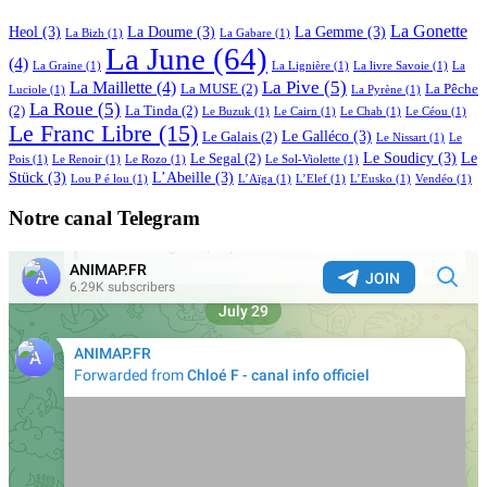
La Gonette
Heol
(3)
La Doume
(3)
La Gemme
(3)
La Bizh
(1)
La Gabare
(1)
La June
(64)
(4)
La Graine
(1)
La Lignière
(1)
La livre Savoie
(1)
La
La Pive
(5)
La Maillette
(4)
La MUSE
(2)
La Pêche
Luciole
(1)
La Pyrène
(1)
La Roue
(5)
(2)
La Tinda
(2)
Le Buzuk
(1)
Le Cairn
(1)
Le Chab
(1)
Le Céou
(1)
Le Franc Libre
(15)
Le Galléco
(3)
Le Galais
(2)
Le Nissart
(1)
Le
Le Soudicy
(3)
Le
Le Segal
(2)
Pois
(1)
Le Renoir
(1)
Le Rozo
(1)
Le Sol-Violette
(1)
Stück
(3)
L’Abeille
(3)
Lou P é lou
(1)
L’Aïga
(1)
L’Elef
(1)
L’Eusko
(1)
Vendéo
(1)
Notre canal Telegram