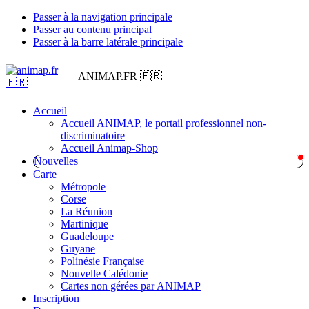
Passer à la navigation principale
Passer au contenu principal
Passer à la barre latérale principale
ANIMAP.FR 🇫🇷
Accueil
Accueil ANIMAP, le portail professionnel non-
discriminatoire
Accueil Animap-Shop
Nouvelles
Carte
Métropole
Corse
La Réunion
Martinique
Guadeloupe
Guyane
Polinésie Française
Nouvelle Calédonie
Cartes non gérées par ANIMAP
Inscription