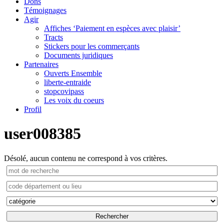
Dons
Témoignages
Agir
Affiches ‘Paiement en espèces avec plaisir’
Tracts
Stickers pour les commerçants
Documents juridiques
Partenaires
Ouverts Ensemble
liberte-entraide
stopcovipass
Les voix du coeurs
Profil
user008385
Désolé, aucun contenu ne correspond à vos critères.