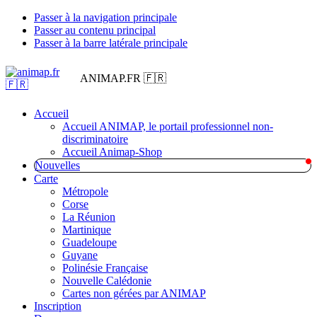
Passer à la navigation principale
Passer au contenu principal
Passer à la barre latérale principale
ANIMAP.FR 🇫🇷
Accueil
Accueil ANIMAP, le portail professionnel non-
discriminatoire
Accueil Animap-Shop
Nouvelles
Carte
Métropole
Corse
La Réunion
Martinique
Guadeloupe
Guyane
Polinésie Française
Nouvelle Calédonie
Cartes non gérées par ANIMAP
Inscription