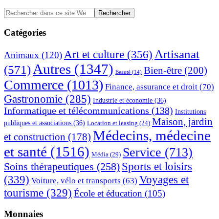
Barre
Rechercher
dans
latérale
ce
Catégories
principale
site
Web
Artisanat
Art et culture
(356)
Animaux
(120)
Autres
(1347)
(571)
Bien-être
(200)
Beauté
(14)
Commerce
(1013)
Finance, assurance et droit
(70)
Gastronomie
(285)
Industrie et économie
(36)
Informatique et télécommunications
(138)
Institutions
Maison, jardin
publiques et associations
(36)
Location et leasing
(24)
Médecins, médecine
et construction
(178)
et santé
(1516)
Service
(713)
Média
(29)
Sports et loisirs
Soins thérapeutiques
(258)
(339)
Voyages et
Voiture, vélo et transports
(63)
tourisme
(329)
École et éducation
(105)
Monnaies