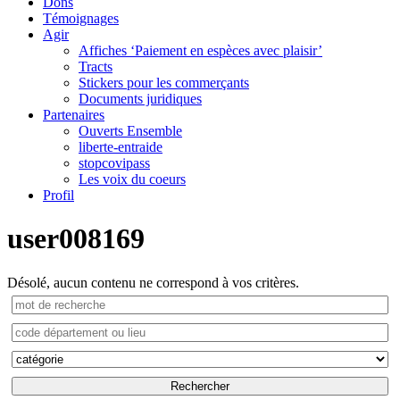
Dons
Témoignages
Agir
Affiches ‘Paiement en espèces avec plaisir’
Tracts
Stickers pour les commerçants
Documents juridiques
Partenaires
Ouverts Ensemble
liberte-entraide
stopcovipass
Les voix du coeurs
Profil
user008169
Désolé, aucun contenu ne correspond à vos critères.