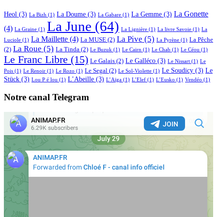
La Gonette
Heol
(3)
La Doume
(3)
La Gemme
(3)
La Bizh
(1)
La Gabare
(1)
La June
(64)
(4)
La Graine
(1)
La Lignière
(1)
La livre Savoie
(1)
La
La Pive
(5)
La Maillette
(4)
La MUSE
(2)
La Pêche
Luciole
(1)
La Pyrène
(1)
La Roue
(5)
(2)
La Tinda
(2)
Le Buzuk
(1)
Le Cairn
(1)
Le Chab
(1)
Le Céou
(1)
Le Franc Libre
(15)
Le Galléco
(3)
Le Galais
(2)
Le Nissart
(1)
Le
Le Soudicy
(3)
Le
Le Segal
(2)
Pois
(1)
Le Renoir
(1)
Le Rozo
(1)
Le Sol-Violette
(1)
Stück
(3)
L’Abeille
(3)
Lou P é lou
(1)
L’Aïga
(1)
L’Elef
(1)
L’Eusko
(1)
Vendéo
(1)
Notre canal Telegram