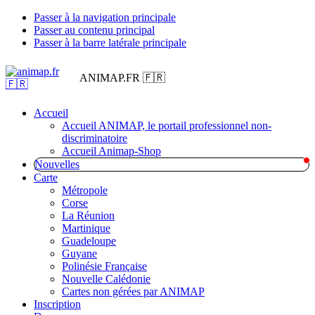
Passer à la navigation principale
Passer au contenu principal
Passer à la barre latérale principale
ANIMAP.FR 🇫🇷
Accueil
Accueil ANIMAP, le portail professionnel non-
discriminatoire
Accueil Animap-Shop
Nouvelles
Carte
Métropole
Corse
La Réunion
Martinique
Guadeloupe
Guyane
Polinésie Française
Nouvelle Calédonie
Cartes non gérées par ANIMAP
Inscription