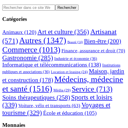
Barre
Rechercher
dans
latérale
ce
Catégories
principale
site
Web
Artisanat
Art et culture
(356)
Animaux
(120)
Autres
(1347)
(571)
Bien-être
(200)
Beauté
(14)
Commerce
(1013)
Finance, assurance et droit
(70)
Gastronomie
(285)
Industrie et économie
(36)
Informatique et télécommunications
(138)
Institutions
Maison, jardin
publiques et associations
(36)
Location et leasing
(24)
Médecins, médecine
et construction
(178)
et santé
(1516)
Service
(713)
Média
(29)
Sports et loisirs
Soins thérapeutiques
(258)
(339)
Voyages et
Voiture, vélo et transports
(63)
tourisme
(329)
École et éducation
(105)
Monnaies