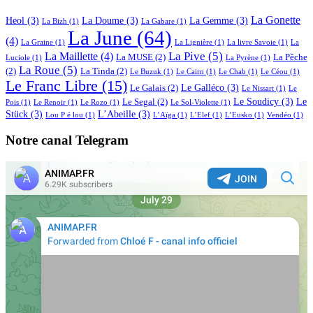
La Gonette
Heol
(3)
La Doume
(3)
La Gemme
(3)
La Bizh
(1)
La Gabare
(1)
La June
(64)
(4)
La Graine
(1)
La Lignière
(1)
La livre Savoie
(1)
La
La Pive
(5)
La Maillette
(4)
La MUSE
(2)
La Pêche
Luciole
(1)
La Pyrène
(1)
La Roue
(5)
(2)
La Tinda
(2)
Le Buzuk
(1)
Le Cairn
(1)
Le Chab
(1)
Le Céou
(1)
Le Franc Libre
(15)
Le Galléco
(3)
Le Galais
(2)
Le Nissart
(1)
Le
Le Soudicy
(3)
Le
Le Segal
(2)
Pois
(1)
Le Renoir
(1)
Le Rozo
(1)
Le Sol-Violette
(1)
Stück
(3)
L’Abeille
(3)
Lou P é lou
(1)
L’Aïga
(1)
L’Elef
(1)
L’Eusko
(1)
Vendéo
(1)
Notre canal Telegram