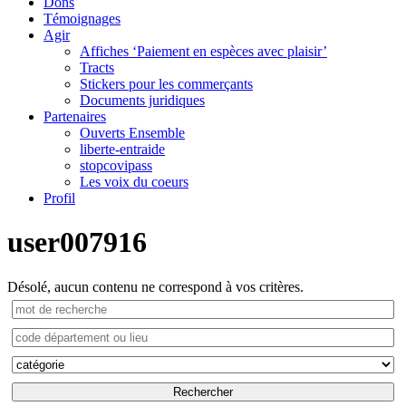
Dons
Témoignages
Agir
Affiches ‘Paiement en espèces avec plaisir’
Tracts
Stickers pour les commerçants
Documents juridiques
Partenaires
Ouverts Ensemble
liberte-entraide
stopcovipass
Les voix du coeurs
Profil
user007916
Désolé, aucun contenu ne correspond à vos critères.