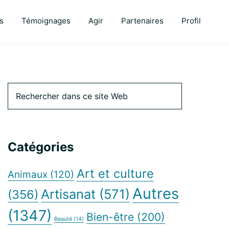
s
Témoignages
Agir
Partenaires
Profil
Barre
Rechercher
dans
ce
latérale
site
Web
Catégories
principale
Art et culture
Animaux
(120)
Autres
Artisanat
(571)
(356)
(1347)
Bien-être
(200)
Beauté
(14)