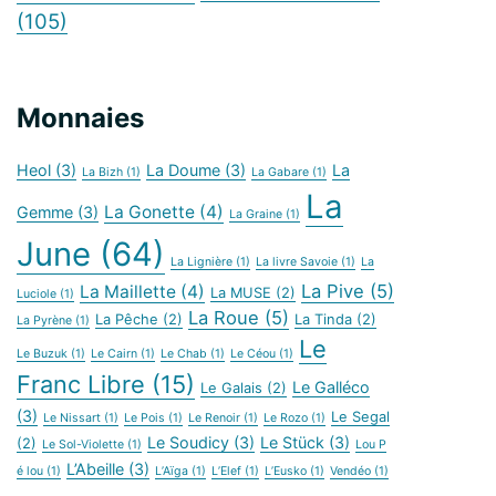
(105)
Monnaies
Heol
(3)
La Doume
(3)
La
La Bizh
(1)
La Gabare
(1)
La
La Gonette
(4)
Gemme
(3)
La Graine
(1)
June
(64)
La Lignière
(1)
La livre Savoie
(1)
La
La Pive
(5)
La Maillette
(4)
La MUSE
(2)
Luciole
(1)
La Roue
(5)
La Pêche
(2)
La Tinda
(2)
La Pyrène
(1)
Le
Le Buzuk
(1)
Le Cairn
(1)
Le Chab
(1)
Le Céou
(1)
Franc Libre
(15)
Le Galléco
Le Galais
(2)
(3)
Le Segal
Le Nissart
(1)
Le Pois
(1)
Le Renoir
(1)
Le Rozo
(1)
Le Soudicy
(3)
Le Stück
(3)
(2)
Le Sol-Violette
(1)
Lou P
L’Abeille
(3)
é lou
(1)
L’Aïga
(1)
L’Elef
(1)
L’Eusko
(1)
Vendéo
(1)