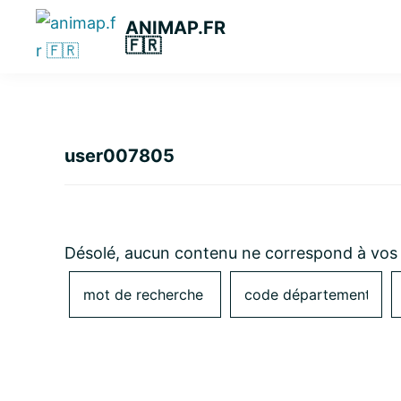
Passer
Passer
Passer
ANIMAP.FR
à
au
à
🇫🇷
la
contenu
la
navigation
principal
barre
principale
latérale
principale
user007805
Désolé, aucun contenu ne correspond à vos 