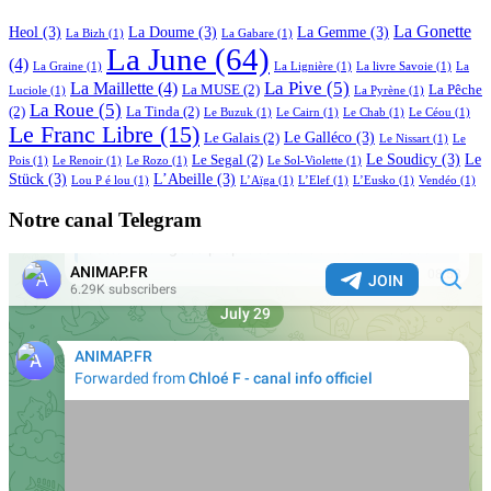
La Gonette
Heol
(3)
La Doume
(3)
La Gemme
(3)
La Bizh
(1)
La Gabare
(1)
La June
(64)
(4)
La Graine
(1)
La Lignière
(1)
La livre Savoie
(1)
La
La Pive
(5)
La Maillette
(4)
La MUSE
(2)
La Pêche
Luciole
(1)
La Pyrène
(1)
La Roue
(5)
(2)
La Tinda
(2)
Le Buzuk
(1)
Le Cairn
(1)
Le Chab
(1)
Le Céou
(1)
Le Franc Libre
(15)
Le Galléco
(3)
Le Galais
(2)
Le Nissart
(1)
Le
Le Soudicy
(3)
Le
Le Segal
(2)
Pois
(1)
Le Renoir
(1)
Le Rozo
(1)
Le Sol-Violette
(1)
Stück
(3)
L’Abeille
(3)
Lou P é lou
(1)
L’Aïga
(1)
L’Elef
(1)
L’Eusko
(1)
Vendéo
(1)
Notre canal Telegram