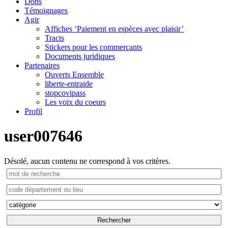
Dons
Témoignages
Agir
Affiches ‘Paiement en espèces avec plaisir’
Tracts
Stickers pour les commerçants
Documents juridiques
Partenaires
Ouverts Ensemble
liberte-entraide
stopcovipass
Les voix du coeurs
Profil
user007646
Désolé, aucun contenu ne correspond à vos critères.