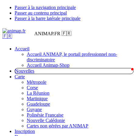
Passer à la navigation principale
Passer au contenu principal
Passer à la barre latérale principale
ANIMAP.FR 🇫🇷
Accueil
Accueil ANIMAP, le portail professionnel non-
discriminatoire
Accueil Animap-Shop
Nouvelles
Carte
Métropole
Corse
La Réunion
Martinique
Guadeloupe
Guyane
Polinésie Française
Nouvelle Calédonie
Cartes non gérées par ANIMAP
Inscription