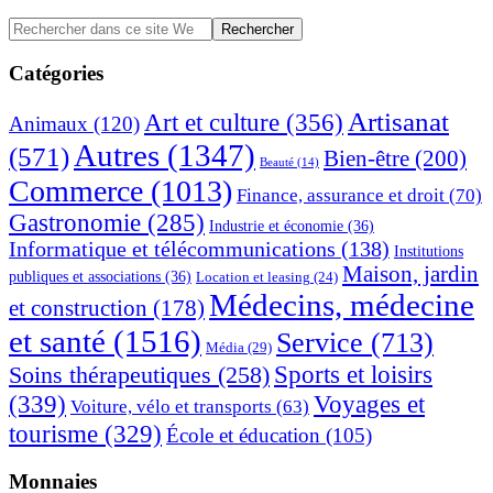
Barre
Rechercher
dans
latérale
ce
Catégories
principale
site
Web
Artisanat
Art et culture
(356)
Animaux
(120)
Autres
(1347)
(571)
Bien-être
(200)
Beauté
(14)
Commerce
(1013)
Finance, assurance et droit
(70)
Gastronomie
(285)
Industrie et économie
(36)
Informatique et télécommunications
(138)
Institutions
Maison, jardin
publiques et associations
(36)
Location et leasing
(24)
Médecins, médecine
et construction
(178)
et santé
(1516)
Service
(713)
Média
(29)
Sports et loisirs
Soins thérapeutiques
(258)
(339)
Voyages et
Voiture, vélo et transports
(63)
tourisme
(329)
École et éducation
(105)
Monnaies