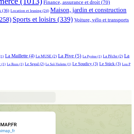
erce
(1013)
Finance, assurance et droit
(70)
Maison, jardin et construction
s
(36)
Location et leasing
(24)
Sports et loisirs
(339)
258)
Voiture, vélo et transports
La Pive
(5)
La
La Maillette
(4)
La MUSE
(2)
La Pêche
(2)
(1)
La Pyrène
(1)
Le Soudicy
(3)
Le Stück
(3)
Le Segal
(2)
r
(1)
Le Rozo
(1)
Le Sol-Violette
(1)
Lou P