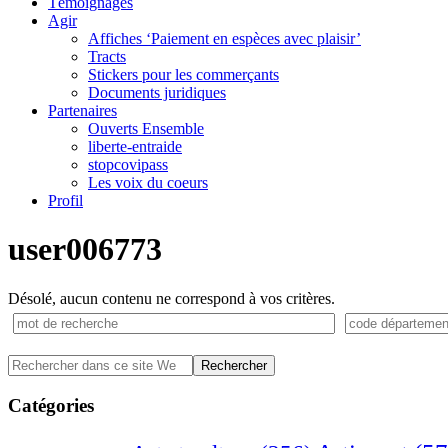
Témoignages
Agir
Affiches ‘Paiement en espèces avec plaisir’
Tracts
Stickers pour les commerçants
Documents juridiques
Partenaires
Ouverts Ensemble
liberte-entraide
stopcovipass
Les voix du coeurs
Profil
user006773
Désolé, aucun contenu ne correspond à vos critères.
Barre
Rechercher
dans
latérale
ce
Catégories
principale
site
Web