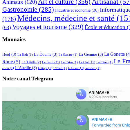
Artisanat
(57
Art et culture
(356)
Animaux
(120)
Gastronomie
(285)
Informatiqu
Industrie et économie
(36)
Médecins, médecine et santé
(15
(178)
Voyages et tourisme
(329)
École et éducation
(
(63)
Monnaies
La Gonette
(4
Heol
(3)
La Doume
(3)
La Gemme
(3)
La Bizh
(1)
La Gabare
(1)
Le Fr
Roue
(5)
La Tinda
(2)
Le Buzuk
(1)
Le Cairn
(1)
Le Chab
(1)
Le Céou
(1)
L’Abeille
(3)
é lou
(1)
L’Aïga
(1)
L’Elef
(1)
L’Eusko
(1)
Vendéo
(1)
Notre canal Telegram