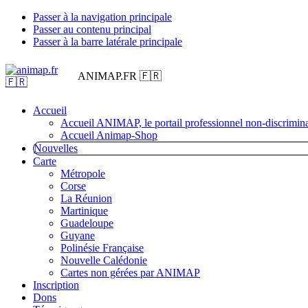
Passer à la navigation principale
Passer au contenu principal
Passer à la barre latérale principale
ANIMAP.FR 🇫🇷
Accueil
Accueil ANIMAP, le portail professionnel non-discrimina
Accueil Animap-Shop
Nouvelles
Carte
Métropole
Corse
La Réunion
Martinique
Guadeloupe
Guyane
Polinésie Française
Nouvelle Calédonie
Cartes non gérées par ANIMAP
Inscription
Dons