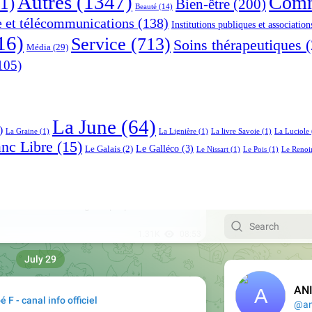
Autres
(1347)
Comm
1)
Bien-être
(200)
Beauté
(14)
e et télécommunications
(138)
Institutions publiques et association
16)
Service
(713)
Soins thérapeutiques
(
Média
(29)
105)
La June
(64)
)
La Graine
(1)
La Lignière
(1)
La livre Savoie
(1)
La Luciole
anc Libre
(15)
Le Galléco
(3)
Le Galais
(2)
Le Nissart
(1)
Le Pois
(1)
Le Renoi