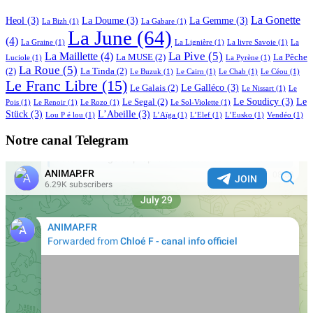
La Gonette
Heol
(3)
La Doume
(3)
La Gemme
(3)
La Bizh
(1)
La Gabare
(1)
La June
(64)
(4)
La Graine
(1)
La Lignière
(1)
La livre Savoie
(1)
La
La Pive
(5)
La Maillette
(4)
La MUSE
(2)
La Pêche
Luciole
(1)
La Pyrène
(1)
La Roue
(5)
(2)
La Tinda
(2)
Le Buzuk
(1)
Le Cairn
(1)
Le Chab
(1)
Le Céou
(1)
Le Franc Libre
(15)
Le Galléco
(3)
Le Galais
(2)
Le Nissart
(1)
Le
Le Soudicy
(3)
Le
Le Segal
(2)
Pois
(1)
Le Renoir
(1)
Le Rozo
(1)
Le Sol-Violette
(1)
Stück
(3)
L’Abeille
(3)
Lou P é lou
(1)
L’Aïga
(1)
L’Elef
(1)
L’Eusko
(1)
Vendéo
(1)
Notre canal Telegram