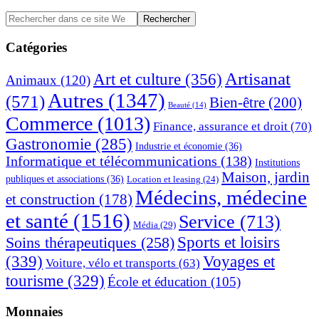
Barre
Rechercher
dans
latérale
ce
Catégories
principale
site
Web
Artisanat
Art et culture
(356)
Animaux
(120)
Autres
(1347)
(571)
Bien-être
(200)
Beauté
(14)
Commerce
(1013)
Finance, assurance et droit
(70)
Gastronomie
(285)
Industrie et économie
(36)
Informatique et télécommunications
(138)
Institutions
Maison, jardin
publiques et associations
(36)
Location et leasing
(24)
Médecins, médecine
et construction
(178)
et santé
(1516)
Service
(713)
Média
(29)
Sports et loisirs
Soins thérapeutiques
(258)
(339)
Voyages et
Voiture, vélo et transports
(63)
tourisme
(329)
École et éducation
(105)
Monnaies