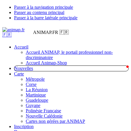
Passer à la navigation principale
Passer au contenu principal
Passer à la barre latérale principale
ANIMAP.FR 🇫🇷
Accueil
Accueil ANIMAP, le portail professionnel non-
discriminatoire
Accueil Animap-Shop
Nouvelles
Carte
Métropole
Corse
La Réunion
Martinique
Guadeloupe
Guyane
Polinésie Française
Nouvelle Calédonie
Cartes non gérées par ANIMAP
Inscription