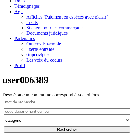
Dons
Témoignages
Agir
Affiches ‘Paiement en espèces avec plaisir’
Tracts
Stickers pour les commerçants
Documents juridiques
Partenaires
Ouverts Ensemble
liberte-entraide
stopcovipass
Les voix du coeurs
Profil
user006389
Désolé, aucun contenu ne correspond à vos critères.