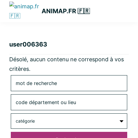
Passer
Passer
Passer
ANIMAP.FR 🇫🇷
à
au
à
la
contenu
la
navigation
principal
barre
principale
latérale
user006363
principale
Désolé, aucun contenu ne correspond à vos
critères.