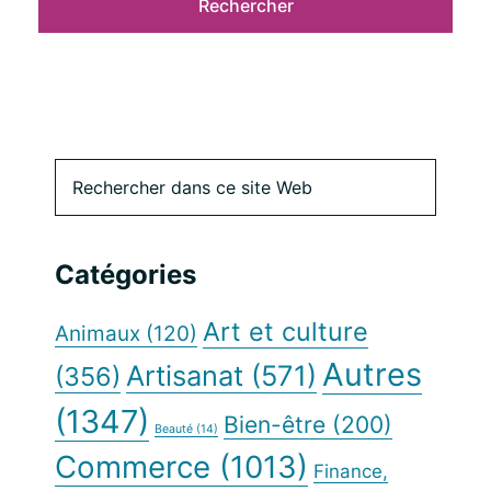
Barre
Rechercher
dans
latérale
ce
site
principale
Catégories
Web
Art et culture
Animaux
(120)
Autres
Artisanat
(571)
(356)
(1347)
Bien-être
(200)
Beauté
(14)
Commerce
(1013)
Finance,