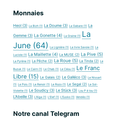
Monnaies
Heol
(3)
La Doume
(3)
La
La Bizh
(1)
La Gabare
(1)
La
La Gonette
(4)
Gemme
(3)
La Graine
(1)
June
(64)
La Lignière
(1)
La livre Savoie
(1)
La
La Pive
(5)
La Maillette
(4)
La MUSE
(2)
Luciole
(1)
La Roue
(5)
La Pêche
(2)
La Tinda
(2)
La Pyrène
(1)
Le
Le Franc
Buzuk
(1)
Le Cairn
(1)
Le Chab
(1)
Le Céou
(1)
Libre
(15)
Le Galléco
(3)
Le Galais
(2)
Le Nissart
Le Segal
(2)
(1)
Le Pois
(1)
Le Renoir
(1)
Le Rozo
(1)
Le Sol-
Le Soudicy
(3)
Le Stück
(3)
Violette
(1)
Lou P é lou
(1)
L’Abeille
(3)
L’Aïga
(1)
L’Elef
(1)
L’Eusko
(1)
Vendéo
(1)
Notre canal Telegram