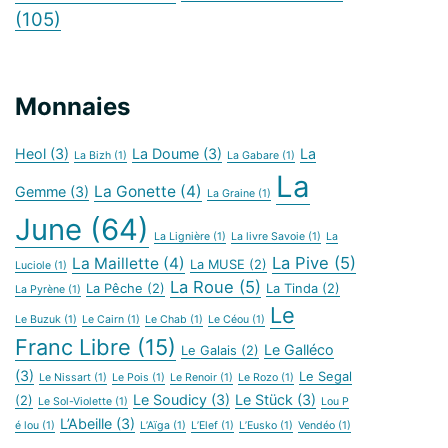
(105)
Monnaies
Heol
(3)
La Doume
(3)
La
La Bizh
(1)
La Gabare
(1)
La
La Gonette
(4)
Gemme
(3)
La Graine
(1)
June
(64)
La Lignière
(1)
La livre Savoie
(1)
La
La Pive
(5)
La Maillette
(4)
La MUSE
(2)
Luciole
(1)
La Roue
(5)
La Pêche
(2)
La Tinda
(2)
La Pyrène
(1)
Le
Le Buzuk
(1)
Le Cairn
(1)
Le Chab
(1)
Le Céou
(1)
Franc Libre
(15)
Le Galléco
Le Galais
(2)
(3)
Le Segal
Le Nissart
(1)
Le Pois
(1)
Le Renoir
(1)
Le Rozo
(1)
Le Soudicy
(3)
Le Stück
(3)
(2)
Le Sol-Violette
(1)
Lou P
L’Abeille
(3)
é lou
(1)
L’Aïga
(1)
L’Elef
(1)
L’Eusko
(1)
Vendéo
(1)