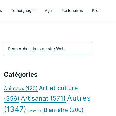
s
Témoignages
Agir
Partenaires
Profil
Barre
Rechercher
dans
ce
latérale
site
Web
Catégories
principale
Art et culture
Animaux
(120)
Autres
Artisanat
(571)
(356)
(1347)
Bien-être
(200)
Beauté
(14)