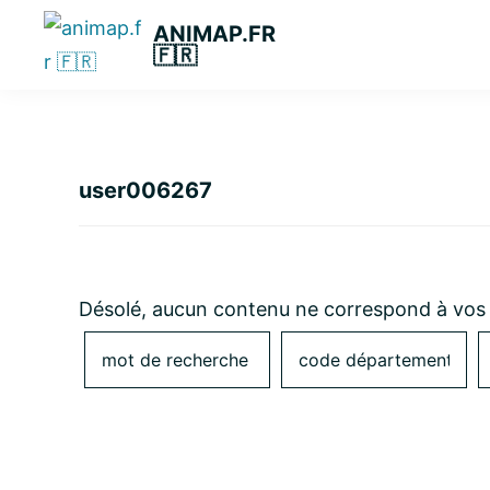
Passer
Passer
Passer
ANIMAP.FR
à
au
à
🇫🇷
la
contenu
la
navigation
principal
barre
principale
latérale
principale
user006267
Désolé, aucun contenu ne correspond à vos 