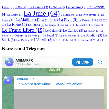
La Gonette
Heol
(3)
La Doume
(3)
La Gemme
(3)
La Bizh
(1)
La Gabare
(1)
La June
(64)
(4)
La Graine
(1)
La Lignière
(1)
La livre Savoie
(1)
La
La Pive
(5)
La Maillette
(4)
La MUSE
(2)
La Pêche
Luciole
(1)
La Pyrène
(1)
La Roue
(5)
(2)
La Tinda
(2)
Le Buzuk
(1)
Le Cairn
(1)
Le Chab
(1)
Le Céou
(1)
Le Franc Libre
(15)
Le Galléco
(3)
Le Galais
(2)
Le Nissart
(1)
Le
Le Soudicy
(3)
Le
Le Segal
(2)
Pois
(1)
Le Renoir
(1)
Le Rozo
(1)
Le Sol-Violette
(1)
Stück
(3)
L’Abeille
(3)
Lou P é lou
(1)
L’Aïga
(1)
L’Elef
(1)
L’Eusko
(1)
Vendéo
(1)
Notre canal Telegram