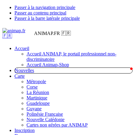
Passer à la navigation principale
Passer au contenu principal
Passer à la barre latérale principale
ANIMAP.FR 🇫🇷
Accueil
Accueil ANIMAP, le portail professionnel non-
discriminatoire
Accueil Animap-Shop
Nouvelles
Carte
Métropole
Corse
La Réunion
Martinique
Guadeloupe
Guyane
Polinésie Française
Nouvelle Calédonie
Cartes non gérées par ANIMAP
Inscription