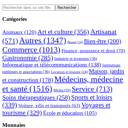
Barre
Rechercher
dans
latérale
ce
Catégories
principale
site
Web
Artisanat
Art et culture
(356)
Animaux
(120)
Autres
(1347)
(571)
Bien-être
(200)
Beauté
(14)
Commerce
(1013)
Finance, assurance et droit
(70)
Gastronomie
(285)
Industrie et économie
(36)
Informatique et télécommunications
(138)
Institutions
Maison, jardin
publiques et associations
(36)
Location et leasing
(24)
Médecins, médecine
et construction
(178)
et santé
(1516)
Service
(713)
Média
(29)
Sports et loisirs
Soins thérapeutiques
(258)
(339)
Voyages et
Voiture, vélo et transports
(63)
tourisme
(329)
École et éducation
(105)
Monnaies