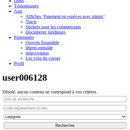
Dons
Témoignages
Agir
Affiches ‘Paiement en espèces avec plaisir’
Tracts
Stickers pour les commerçants
Documents juridiques
Partenaires
Ouverts Ensemble
liberte-entraide
stopcovipass
Les voix du coeurs
Profil
user006128
Désolé, aucun contenu ne correspond à vos critères.