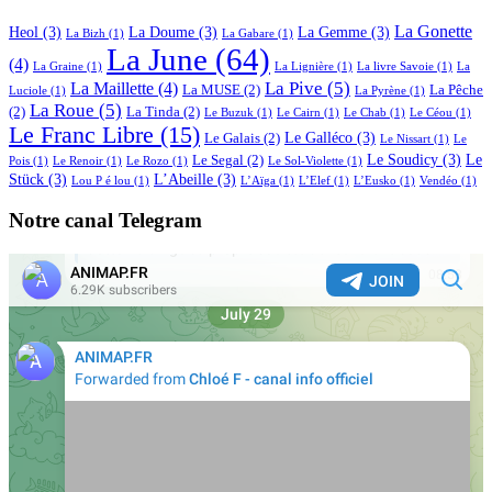
La Gonette
Heol
(3)
La Doume
(3)
La Gemme
(3)
La Bizh
(1)
La Gabare
(1)
La June
(64)
(4)
La Graine
(1)
La Lignière
(1)
La livre Savoie
(1)
La
La Pive
(5)
La Maillette
(4)
La MUSE
(2)
La Pêche
Luciole
(1)
La Pyrène
(1)
La Roue
(5)
(2)
La Tinda
(2)
Le Buzuk
(1)
Le Cairn
(1)
Le Chab
(1)
Le Céou
(1)
Le Franc Libre
(15)
Le Galléco
(3)
Le Galais
(2)
Le Nissart
(1)
Le
Le Soudicy
(3)
Le
Le Segal
(2)
Pois
(1)
Le Renoir
(1)
Le Rozo
(1)
Le Sol-Violette
(1)
Stück
(3)
L’Abeille
(3)
Lou P é lou
(1)
L’Aïga
(1)
L’Elef
(1)
L’Eusko
(1)
Vendéo
(1)
Notre canal Telegram