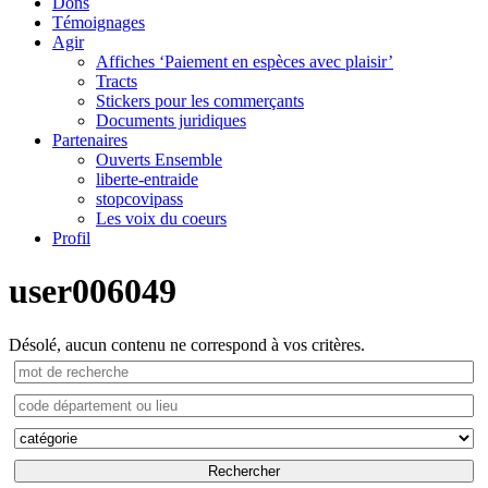
Dons
Témoignages
Agir
Affiches ‘Paiement en espèces avec plaisir’
Tracts
Stickers pour les commerçants
Documents juridiques
Partenaires
Ouverts Ensemble
liberte-entraide
stopcovipass
Les voix du coeurs
Profil
user006049
Désolé, aucun contenu ne correspond à vos critères.