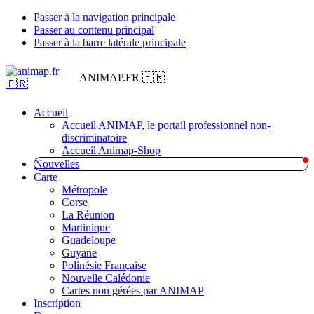
Passer à la navigation principale
Passer au contenu principal
Passer à la barre latérale principale
ANIMAP.FR 🇫🇷
Accueil
Accueil ANIMAP, le portail professionnel non-
discriminatoire
Accueil Animap-Shop
Nouvelles
Carte
Métropole
Corse
La Réunion
Martinique
Guadeloupe
Guyane
Polinésie Française
Nouvelle Calédonie
Cartes non gérées par ANIMAP
Inscription