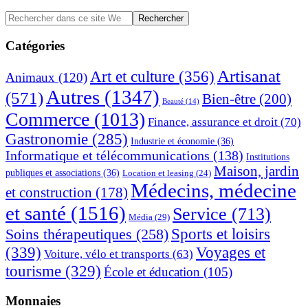
Barre
Rechercher
dans
latérale
ce
Catégories
principale
site
Web
Artisanat
Art et culture
(356)
Animaux
(120)
Autres
(1347)
(571)
Bien-être
(200)
Beauté
(14)
Commerce
(1013)
Finance, assurance et droit
(70)
Gastronomie
(285)
Industrie et économie
(36)
Informatique et télécommunications
(138)
Institutions
Maison, jardin
publiques et associations
(36)
Location et leasing
(24)
Médecins, médecine
et construction
(178)
et santé
(1516)
Service
(713)
Média
(29)
Sports et loisirs
Soins thérapeutiques
(258)
(339)
Voyages et
Voiture, vélo et transports
(63)
tourisme
(329)
École et éducation
(105)
Monnaies