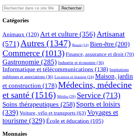
Barre
Rechercher
dans
latérale
ce
Catégories
principale
site
Web
Artisanat
Art et culture
(356)
Animaux
(120)
Autres
(1347)
(571)
Bien-être
(200)
Beauté
(14)
Commerce
(1013)
Finance, assurance et droit
(70)
Gastronomie
(285)
Industrie et économie
(36)
Informatique et télécommunications
(138)
Institutions
Maison, jardin
publiques et associations
(36)
Location et leasing
(24)
Médecins, médecine
et construction
(178)
et santé
(1516)
Service
(713)
Média
(29)
Sports et loisirs
Soins thérapeutiques
(258)
(339)
Voyages et
Voiture, vélo et transports
(63)
tourisme
(329)
École et éducation
(105)
Monnaies