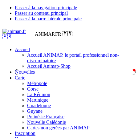
Passer à la navigation principale
Passer au contenu principal
Passer à la barre latérale principale
ANIMAP.FR 🇫🇷
Accueil
Accueil ANIMAP, le portail professionnel non-
discriminatoire
Accueil Animap-Shop
Nouvelles
Carte
Métropole
Corse
La Réunion
Martinique
Guadeloupe
Guyane
Polinésie Française
Nouvelle Calédonie
Cartes non gérées par ANIMAP
Inscription