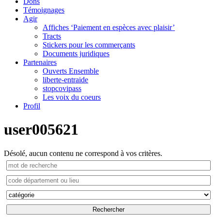
Dons
Témoignages
Agir
Affiches ‘Paiement en espèces avec plaisir’
Tracts
Stickers pour les commerçants
Documents juridiques
Partenaires
Ouverts Ensemble
liberte-entraide
stopcovipass
Les voix du coeurs
Profil
user005621
Désolé, aucun contenu ne correspond à vos critères.