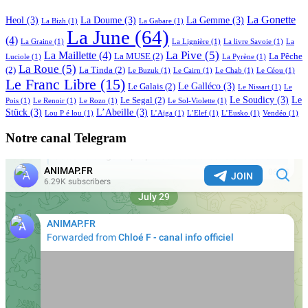
La Gonette
Heol
(3)
La Doume
(3)
La Gemme
(3)
La Bizh
(1)
La Gabare
(1)
La June
(64)
(4)
La Graine
(1)
La Lignière
(1)
La livre Savoie
(1)
La
La Pive
(5)
La Maillette
(4)
La MUSE
(2)
La Pêche
Luciole
(1)
La Pyrène
(1)
La Roue
(5)
(2)
La Tinda
(2)
Le Buzuk
(1)
Le Cairn
(1)
Le Chab
(1)
Le Céou
(1)
Le Franc Libre
(15)
Le Galléco
(3)
Le Galais
(2)
Le Nissart
(1)
Le
Le Soudicy
(3)
Le
Le Segal
(2)
Pois
(1)
Le Renoir
(1)
Le Rozo
(1)
Le Sol-Violette
(1)
Stück
(3)
L’Abeille
(3)
Lou P é lou
(1)
L’Aïga
(1)
L’Elef
(1)
L’Eusko
(1)
Vendéo
(1)
Notre canal Telegram