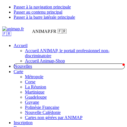
Passer à la navigation principale
Passer au contenu principal
Passer à la barre latérale principale
ANIMAP.FR 🇫🇷
Accueil
Accueil ANIMAP, le portail professionnel non-
discriminatoire
Accueil Animap-Shop
Nouvelles
Carte
Métropole
Corse
La Réunion
Martinique
Guadeloupe
Guyane
Polinésie Française
Nouvelle Calédonie
Cartes non gérées par ANIMAP
Inscription