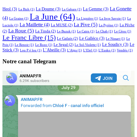
La Gonette
Heol
(3)
La Doume
(3)
La Gemme
(3)
La Bizh
(1)
La Gabare
(1)
La June
(64)
(4)
La Graine
(1)
La Lignière
(1)
La livre Savoie
(1)
La
La Pive
(5)
La Maillette
(4)
La MUSE
(2)
La Pêche
Luciole
(1)
La Pyrène
(1)
La Roue
(5)
(2)
La Tinda
(2)
Le Buzuk
(1)
Le Cairn
(1)
Le Chab
(1)
Le Céou
(1)
Le Franc Libre
(15)
Le Galléco
(3)
Le Galais
(2)
Le Nissart
(1)
Le
Le Soudicy
(3)
Le
Le Segal
(2)
Pois
(1)
Le Renoir
(1)
Le Rozo
(1)
Le Sol-Violette
(1)
Stück
(3)
L’Abeille
(3)
Lou P é lou
(1)
L’Aïga
(1)
L’Elef
(1)
L’Eusko
(1)
Vendéo
(1)
Notre canal Telegram