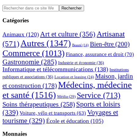
Barre
Rechercher
dans
latérale
ce
Catégories
principale
site
Web
Artisanat
Art et culture
(356)
Animaux
(120)
Autres
(1347)
(571)
Bien-être
(200)
Beauté
(14)
Commerce
(1013)
Finance, assurance et droit
(70)
Gastronomie
(285)
Industrie et économie
(36)
Informatique et télécommunications
(138)
Institutions
Maison, jardin
publiques et associations
(36)
Location et leasing
(24)
Médecins, médecine
et construction
(178)
et santé
(1516)
Service
(713)
Média
(29)
Sports et loisirs
Soins thérapeutiques
(258)
(339)
Voyages et
Voiture, vélo et transports
(63)
tourisme
(329)
École et éducation
(105)
Monnaies