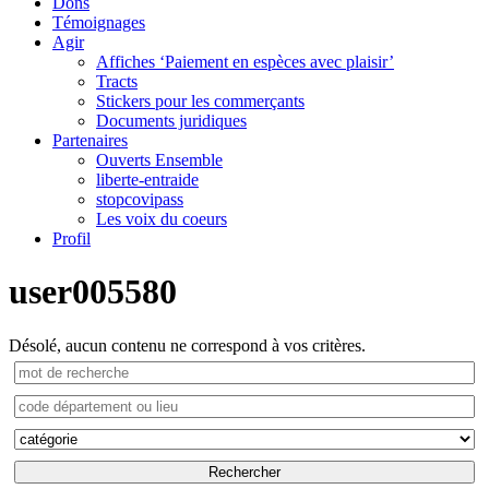
Dons
Témoignages
Agir
Affiches ‘Paiement en espèces avec plaisir’
Tracts
Stickers pour les commerçants
Documents juridiques
Partenaires
Ouverts Ensemble
liberte-entraide
stopcovipass
Les voix du coeurs
Profil
user005580
Désolé, aucun contenu ne correspond à vos critères.