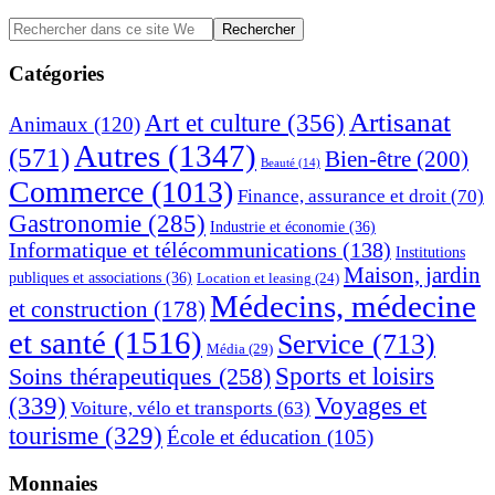
Barre
Rechercher
dans
latérale
ce
Catégories
principale
site
Web
Artisanat
Art et culture
(356)
Animaux
(120)
Autres
(1347)
(571)
Bien-être
(200)
Beauté
(14)
Commerce
(1013)
Finance, assurance et droit
(70)
Gastronomie
(285)
Industrie et économie
(36)
Informatique et télécommunications
(138)
Institutions
Maison, jardin
publiques et associations
(36)
Location et leasing
(24)
Médecins, médecine
et construction
(178)
et santé
(1516)
Service
(713)
Média
(29)
Sports et loisirs
Soins thérapeutiques
(258)
(339)
Voyages et
Voiture, vélo et transports
(63)
tourisme
(329)
École et éducation
(105)
Monnaies