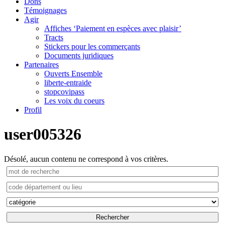
Dons
Témoignages
Agir
Affiches ‘Paiement en espèces avec plaisir’
Tracts
Stickers pour les commerçants
Documents juridiques
Partenaires
Ouverts Ensemble
liberte-entraide
stopcovipass
Les voix du coeurs
Profil
user005326
Désolé, aucun contenu ne correspond à vos critères.