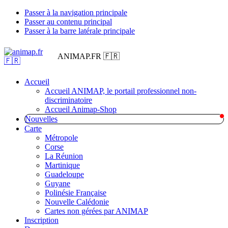
Passer à la navigation principale
Passer au contenu principal
Passer à la barre latérale principale
ANIMAP.FR 🇫🇷
Accueil
Accueil ANIMAP, le portail professionnel non-
discriminatoire
Accueil Animap-Shop
Nouvelles
Carte
Métropole
Corse
La Réunion
Martinique
Guadeloupe
Guyane
Polinésie Française
Nouvelle Calédonie
Cartes non gérées par ANIMAP
Inscription