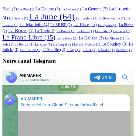
La Gonette
Heol
(3)
La Doume
(3)
La Gemme
(3)
La Bizh
(1)
La Gabare
(1)
La June
(64)
(4)
La Graine
(1)
La Lignière
(1)
La livre Savoie
(1)
La
La Pive
(5)
La Maillette
(4)
La MUSE
(2)
La Pêche
Luciole
(1)
La Pyrène
(1)
La Roue
(5)
(2)
La Tinda
(2)
Le Buzuk
(1)
Le Cairn
(1)
Le Chab
(1)
Le Céou
(1)
Le Franc Libre
(15)
Le Galléco
(3)
Le Galais
(2)
Le Nissart
(1)
Le
Le Soudicy
(3)
Le
Le Segal
(2)
Pois
(1)
Le Renoir
(1)
Le Rozo
(1)
Le Sol-Violette
(1)
Stück
(3)
L’Abeille
(3)
Lou P é lou
(1)
L’Aïga
(1)
L’Elef
(1)
L’Eusko
(1)
Vendéo
(1)
Notre canal Telegram