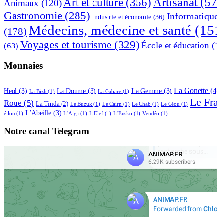
Artisanat
(57
Art et culture
(356)
Animaux
(120)
Gastronomie
(285)
Informatiqu
Industrie et économie
(36)
Médecins, médecine et santé
(15
(178)
Voyages et tourisme
(329)
École et éducation
(
(63)
Monnaies
La Gonette
(4
Heol
(3)
La Doume
(3)
La Gemme
(3)
La Bizh
(1)
La Gabare
(1)
Le Fr
Roue
(5)
La Tinda
(2)
Le Buzuk
(1)
Le Cairn
(1)
Le Chab
(1)
Le Céou
(1)
L’Abeille
(3)
é lou
(1)
L’Aïga
(1)
L’Elef
(1)
L’Eusko
(1)
Vendéo
(1)
Notre canal Telegram