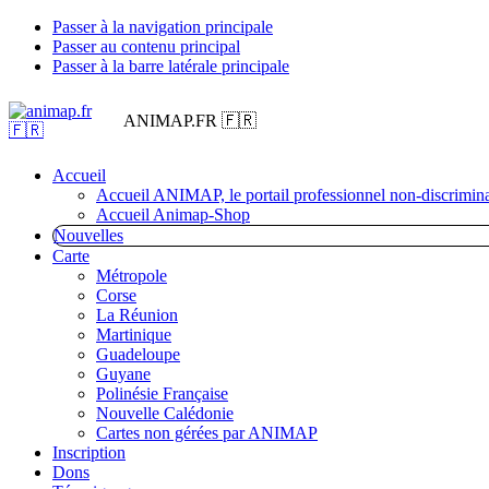
Passer à la navigation principale
Passer au contenu principal
Passer à la barre latérale principale
ANIMAP.FR 🇫🇷
Accueil
Accueil ANIMAP, le portail professionnel non-discrimina
Accueil Animap-Shop
Nouvelles
Carte
Métropole
Corse
La Réunion
Martinique
Guadeloupe
Guyane
Polinésie Française
Nouvelle Calédonie
Cartes non gérées par ANIMAP
Inscription
Dons