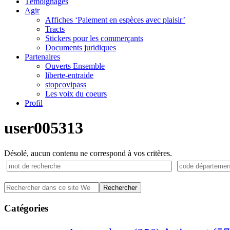
Témoignages
Agir
Affiches ‘Paiement en espèces avec plaisir’
Tracts
Stickers pour les commerçants
Documents juridiques
Partenaires
Ouverts Ensemble
liberte-entraide
stopcovipass
Les voix du coeurs
Profil
user005313
Désolé, aucun contenu ne correspond à vos critères.
Barre
Rechercher
dans
latérale
ce
Catégories
principale
site
Web