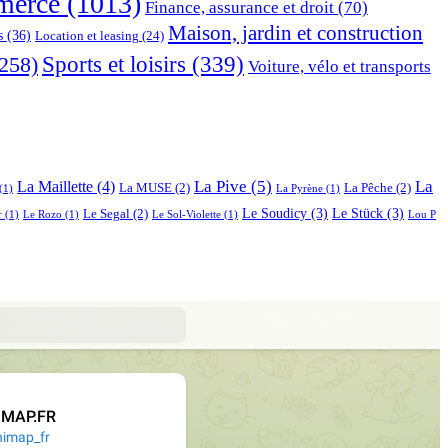
erce
(1013)
Finance, assurance et droit
(70)
Maison, jardin et construction
s
(36)
Location et leasing
(24)
Sports et loisirs
(339)
258)
Voiture, vélo et transports
La Pive
(5)
La
La Maillette
(4)
La MUSE
(2)
La Pêche
(2)
(1)
La Pyrène
(1)
Le Soudicy
(3)
Le Stück
(3)
Le Segal
(2)
r
(1)
Le Rozo
(1)
Le Sol-Violette
(1)
Lou P