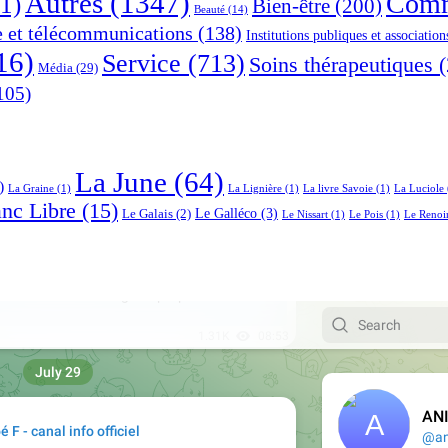
Autres
(1347)
Comm
1)
Bien-être
(200)
Beauté
(14)
e et télécommunications
(138)
Institutions publiques et association
16)
Service
(713)
Soins thérapeutiques
(
Média
(29)
105)
La June
(64)
)
La Graine
(1)
La Lignière
(1)
La livre Savoie
(1)
La Luciole
anc Libre
(15)
Le Galléco
(3)
Le Galais
(2)
Le Nissart
(1)
Le Pois
(1)
Le Renoi