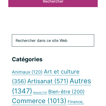
Barre
Rechercher
dans
latérale
ce
site
principale
Catégories
Web
Art et culture
Animaux
(120)
Autres
Artisanat
(571)
(356)
(1347)
Bien-être
(200)
Beauté
(14)
Commerce
(1013)
Finance,