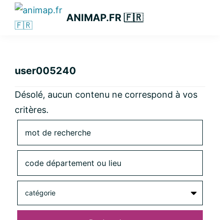
Passer
Passer
Passer
ANIMAP.FR 🇫🇷
à
au
à
la
contenu
la
navigation
principal
barre
principale
latérale
user005240
principale
Désolé, aucun contenu ne correspond à vos
critères.