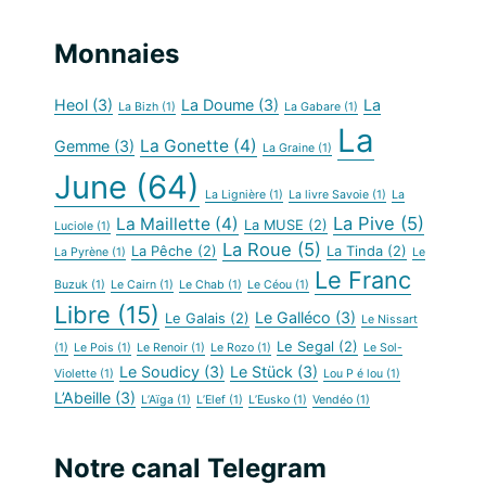
Monnaies
Heol
(3)
La Doume
(3)
La
La Bizh
(1)
La Gabare
(1)
La
La Gonette
(4)
Gemme
(3)
La Graine
(1)
June
(64)
La Lignière
(1)
La livre Savoie
(1)
La
La Pive
(5)
La Maillette
(4)
La MUSE
(2)
Luciole
(1)
La Roue
(5)
La Pêche
(2)
La Tinda
(2)
La Pyrène
(1)
Le
Le Franc
Buzuk
(1)
Le Cairn
(1)
Le Chab
(1)
Le Céou
(1)
Libre
(15)
Le Galléco
(3)
Le Galais
(2)
Le Nissart
Le Segal
(2)
(1)
Le Pois
(1)
Le Renoir
(1)
Le Rozo
(1)
Le Sol-
Le Soudicy
(3)
Le Stück
(3)
Violette
(1)
Lou P é lou
(1)
L’Abeille
(3)
L’Aïga
(1)
L’Elef
(1)
L’Eusko
(1)
Vendéo
(1)
Notre canal Telegram