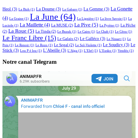
La Gonette
Heol
(3)
La Doume
(3)
La Gemme
(3)
La Bizh
(1)
La Gabare
(1)
La June
(64)
(4)
La Graine
(1)
La Lignière
(1)
La livre Savoie
(1)
La
La Pive
(5)
La Maillette
(4)
La MUSE
(2)
La Pêche
Luciole
(1)
La Pyrène
(1)
La Roue
(5)
(2)
La Tinda
(2)
Le Buzuk
(1)
Le Cairn
(1)
Le Chab
(1)
Le Céou
(1)
Le Franc Libre
(15)
Le Galléco
(3)
Le Galais
(2)
Le Nissart
(1)
Le
Le Soudicy
(3)
Le
Le Segal
(2)
Pois
(1)
Le Renoir
(1)
Le Rozo
(1)
Le Sol-Violette
(1)
Stück
(3)
L’Abeille
(3)
Lou P é lou
(1)
L’Aïga
(1)
L’Elef
(1)
L’Eusko
(1)
Vendéo
(1)
Notre canal Telegram