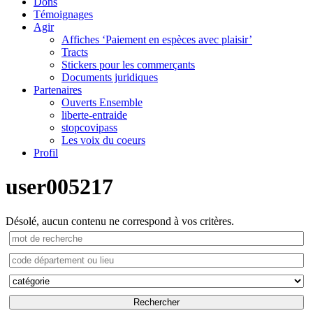
Dons
Témoignages
Agir
Affiches ‘Paiement en espèces avec plaisir’
Tracts
Stickers pour les commerçants
Documents juridiques
Partenaires
Ouverts Ensemble
liberte-entraide
stopcovipass
Les voix du coeurs
Profil
user005217
Désolé, aucun contenu ne correspond à vos critères.