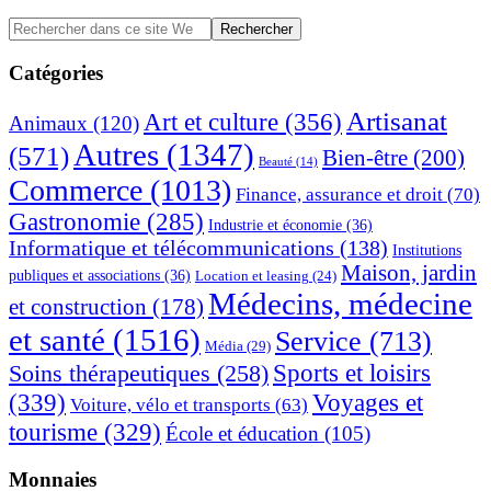
Barre
Rechercher
dans
latérale
ce
Catégories
principale
site
Web
Artisanat
Art et culture
(356)
Animaux
(120)
Autres
(1347)
(571)
Bien-être
(200)
Beauté
(14)
Commerce
(1013)
Finance, assurance et droit
(70)
Gastronomie
(285)
Industrie et économie
(36)
Informatique et télécommunications
(138)
Institutions
Maison, jardin
publiques et associations
(36)
Location et leasing
(24)
Médecins, médecine
et construction
(178)
et santé
(1516)
Service
(713)
Média
(29)
Sports et loisirs
Soins thérapeutiques
(258)
(339)
Voyages et
Voiture, vélo et transports
(63)
tourisme
(329)
École et éducation
(105)
Monnaies