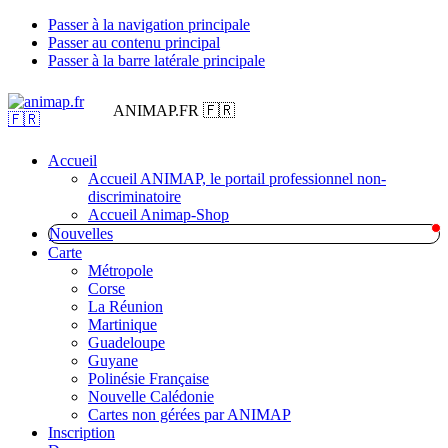
Passer à la navigation principale
Passer au contenu principal
Passer à la barre latérale principale
ANIMAP.FR 🇫🇷
Accueil
Accueil ANIMAP, le portail professionnel non-
discriminatoire
Accueil Animap-Shop
Nouvelles
Carte
Métropole
Corse
La Réunion
Martinique
Guadeloupe
Guyane
Polinésie Française
Nouvelle Calédonie
Cartes non gérées par ANIMAP
Inscription