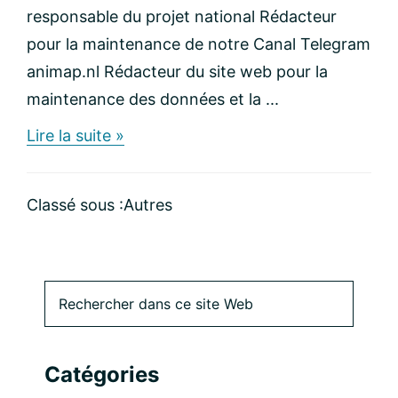
responsable du projet national Rédacteur
pour la maintenance de notre Canal Telegram
animap.nl Rédacteur du site web pour la
maintenance des données et la ...
about
Lire la suite »
ANIMAP
vous
cherche
Classé sous :
Autres
Barre
Rechercher
dans
latérale
ce
site
principale
Catégories
Web