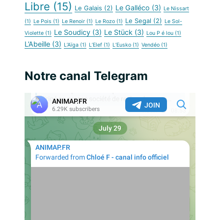
Libre
(15)
Le Galléco
(3)
Le Galais
(2)
Le Nissart
Le Segal
(2)
(1)
Le Pois
(1)
Le Renoir
(1)
Le Rozo
(1)
Le Sol-
Le Soudicy
(3)
Le Stück
(3)
Violette
(1)
Lou P é lou
(1)
L’Abeille
(3)
L’Aïga
(1)
L’Elef
(1)
L’Eusko
(1)
Vendéo
(1)
Notre canal Telegram