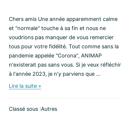
Chers amis Une année apparemment calme
et "normale" touche à sa fin et nous ne
voudrions pas manquer de vous remercier
tous pour votre fidélité. Tout comme sans la
pandemie appelée "Corona", ANIMAP
n'existerait pas sans vous. Si je veux réfléchir
à l'année 2023, je n'y parviens que ...
about
Lire la suite »
Joyeuses
fêtes
et
Classé sous :
Autres
bonne
année