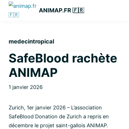
Passer
Passer
Passer
ANIMAP.FR 🇫🇷
à
au
à
la
contenu
la
navigation
principal
barre
principale
latérale
medecintropical
principale
SafeBlood rachète
ANIMAP
1 janvier 2026
Zurich, 1er janvier 2026 – L’association
SafeBlood Donation de Zurich a repris en
décembre le projet saint-gallois ANIMAP.