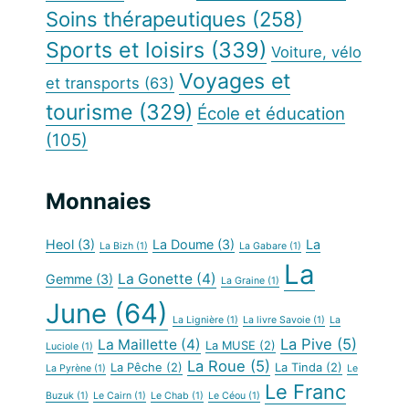
Soins thérapeutiques
(258)
Sports et loisirs
(339)
Voiture, vélo
Voyages et
et transports
(63)
tourisme
(329)
École et éducation
(105)
Monnaies
Heol
(3)
La Doume
(3)
La
La Bizh
(1)
La Gabare
(1)
La
La Gonette
(4)
Gemme
(3)
La Graine
(1)
June
(64)
La Lignière
(1)
La livre Savoie
(1)
La
La Pive
(5)
La Maillette
(4)
La MUSE
(2)
Luciole
(1)
La Roue
(5)
La Pêche
(2)
La Tinda
(2)
La Pyrène
(1)
Le
Le Franc
Buzuk
(1)
Le Cairn
(1)
Le Chab
(1)
Le Céou
(1)